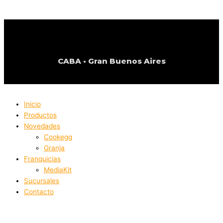
TIENDA DE HUEVOS
CABA • Gran Buenos Aires
© 2026 realizado por MF Desarrollos by Marcelo Farias
Inicio
Productos
Novedades
Cookegg
Granja
Franquicias
MediaKit
Sucursales
Contacto